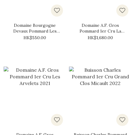
Domaine Bourgogne
Domaine A.F. Gros
Devaux Pommard Les
Pommard 1er Cru La
Vignots 2020
Chaniere 2022
HK$550.00
HK$1,680.00
Domaine A.F. Gros
Buisson Charles Pommard