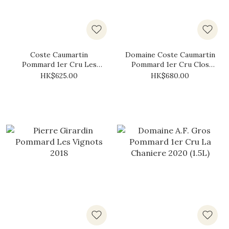
Coste Caumartin
Domaine Coste Caumartin
Pommard 1er Cru Les
Pommard 1er Cru Clos
Fremiers 2017
des Boucherottes 2017
HK$625.00
HK$680.00