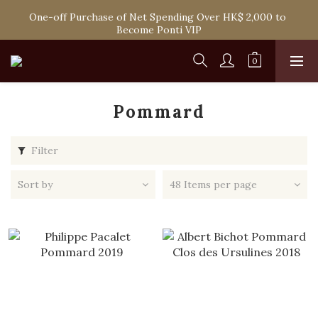
One-off Purchase of Net Spending Over HK$ 2,000 to 
Spend HK$1,800 to Enjoy Free Delivery in Hong Kong
Become Ponti VIP
Spend HK$1,800 to Enjoy Free Delivery in Hong Kong
Pommard
Filter
Sort by
48 Items per page