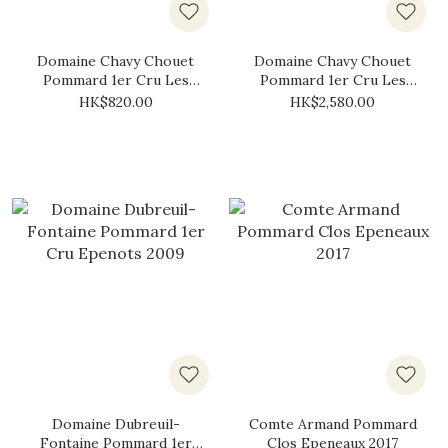
Domaine Chavy Chouet
Domaine Chavy Chouet
Pommard 1er Cru Les
Pommard 1er Cru Les
Chanlins 2023
Chanlins 2021 (1.5L)
HK$820.00
HK$2,580.00
Domaine Dubreuil-
Comte Armand Pommard
Fontaine Pommard 1er
Clos Epeneaux 2017