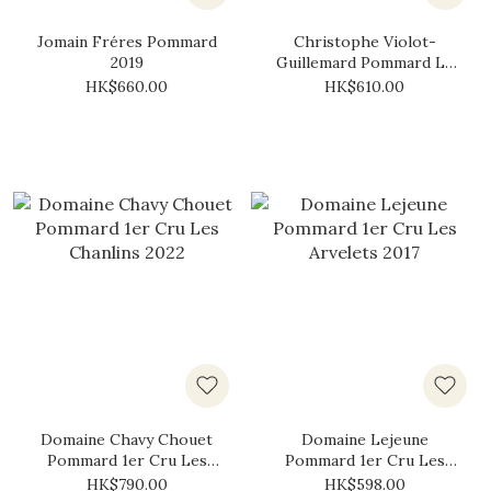
Jomain Fréres Pommard
Christophe Violot-
2019
Guillemard Pommard La
Vache 2021
HK$660.00
HK$610.00
Domaine Chavy Chouet
Domaine Lejeune
Pommard 1er Cru Les
Pommard 1er Cru Les
Chanlins 2022
Arvelets 2017
HK$790.00
HK$598.00