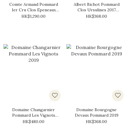
Comte Armand Pommard
Albert Bichot Pommard
1er Cru Clos Epeneaux
Clos Ursulines 2017
2018
(375ml)
HK$1,290.00
HK$368.00
Domaine Changarnier
Domaine Bourgogne
Pommard Les Vignots
Devaux Pommard 2019
2019
HK$480.00
HK$368.00