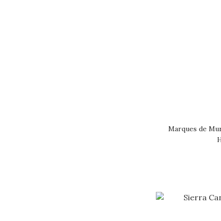
EL SACRAMENTO (3)
FINCA ALLENDE (3)
MURRIETA (3)
CVNE (2)
看更多
Marques de Mur
H