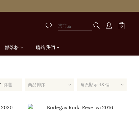
取
取
部落格
聯絡我們
篩選
商品排序
每頁顯示 48 個