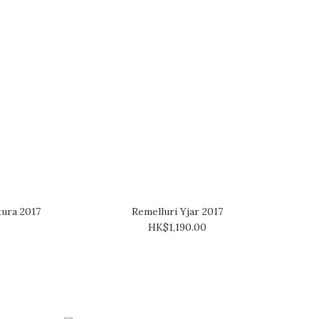
tura 2017
Remelluri Yjar 2017
HK$1,190.00