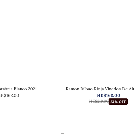
ntabria Blanco 2021
Ramon Bilbao Rioja Vinedos De Al
K$168.00
HK$168.00
HK$218.00
23% OFF