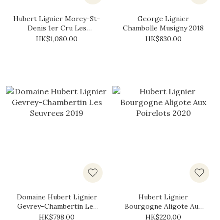
Hubert Lignier Morey-St-
George Lignier
Denis 1er Cru Les
Chambolle Musigny 2018
Chenevery 2011
HK$1,080.00
HK$830.00
Domaine Hubert Lignier
Hubert Lignier
Gevrey-Chambertin Les
Bourgogne Aligote Aux
Seuvrees 2019
Poirelots 2020
HK$798.00
HK$220.00