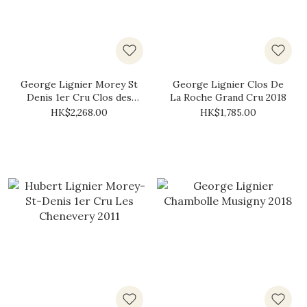
George Lignier Morey St
George Lignier Clos De
Denis 1er Cru Clos des
La Roche Grand Cru 2018
Ormes 1993
HK$2,268.00
HK$1,785.00