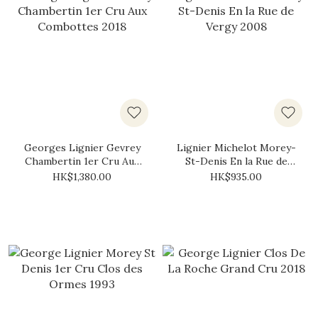
Georges Lignier Gevrey
Lignier Michelot Morey-
Chambertin 1er Cru Aux
St-Denis En la Rue de
Combottes 2018
Vergy 2008
HK$1,380.00
HK$935.00