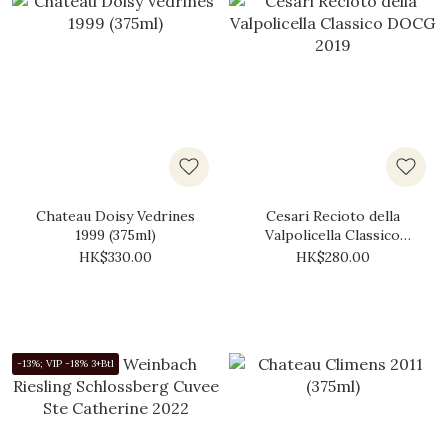
Chateau Doisy Vedrines
Cesari Recioto della
1999 (375ml)
Valpolicella Classico
DOCG 2019
HK$330.00
HK$280.00
-13%; VIP -18% 3+Btl