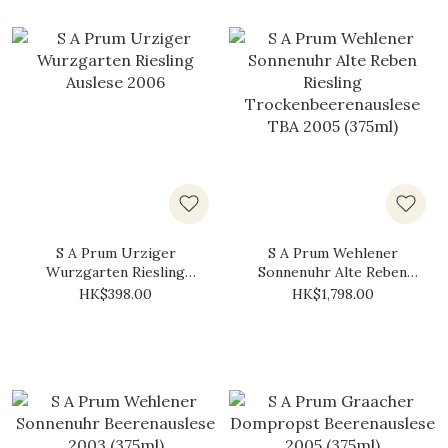
S A Prum Urziger
S A Prum Wehlener
Wurzgarten Riesling
Sonnenuhr Alte Reben
Auslese 2006
Riesling
HK$398.00
HK$1,798.00
Trockenbeerenauslese
TBA 2005 (375ml)