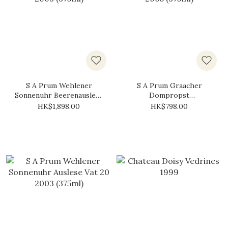
S A Prum Wehlener
S A Prum Graacher
Sonnenuhr Beerenauslese
Dompropst
2003 (375ml)
Beerenauslese 2005
HK$1,898.00
HK$798.00
(375ml)