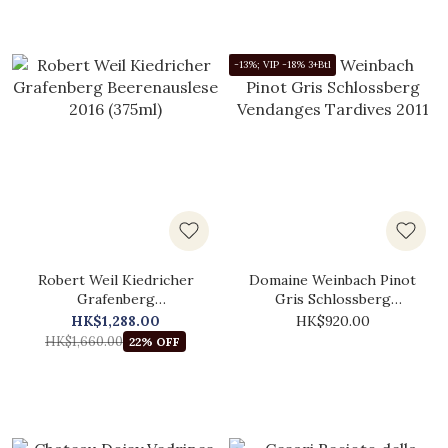
-13%; VIP -18% 3+Btl
Robert Weil Kiedricher
Domaine Weinbach Pinot
Grafenberg
Gris Schlossberg
Beerenauslese 2016
Vendanges Tardives 2011
HK$1,288.00
HK$920.00
(375ml)
HK$1,660.00
22% OFF