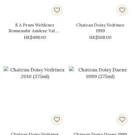
S A Prum Wehlener
Chateau Doisy Vedrines
Sonnenuhr Auslese Vat 20
1999
2003 (375ml)
HK$498.00
HK$568.00
Chateau Doisy Vedrines
Chateau Doisy Daene 1999