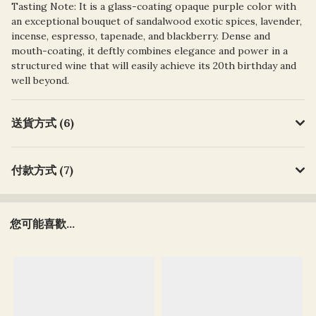
Tasting Note: It is a glass-coating opaque purple color with
an exceptional bouquet of sandalwood exotic spices, lavender,
incense, espresso, tapenade, and blackberry. Dense and
mouth-coating, it deftly combines elegance and power in a
structured wine that will easily achieve its 20th birthday and
well beyond.
送貨方式 (6)
付款方式 (7)
您可能喜歡...