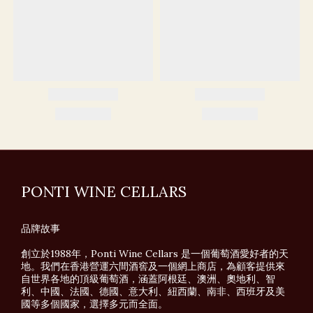
PONTI WINE CELLARS
品牌故事
創立於1988年，Ponti Wine Cellars 是一個葡萄酒愛好者的天
地。我們在香港營運六間酒窖及一個網上商店，為顧客提供來
自世界各地的頂級葡萄酒，涵蓋阿根廷、澳洲、奧地利、智
利、中國、法國、德國、意大利、紐西蘭、南非、西班牙及美
國等多個國家，選擇多元而全面。