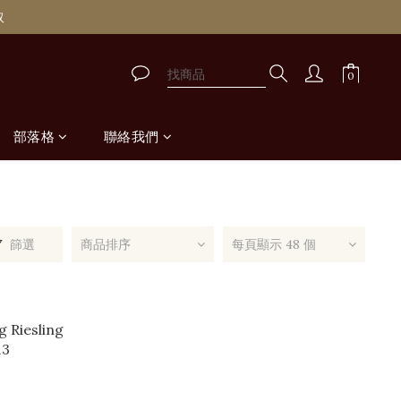
取
取
取
部落格
聯絡我們
篩選
商品排序
每頁顯示 48 個