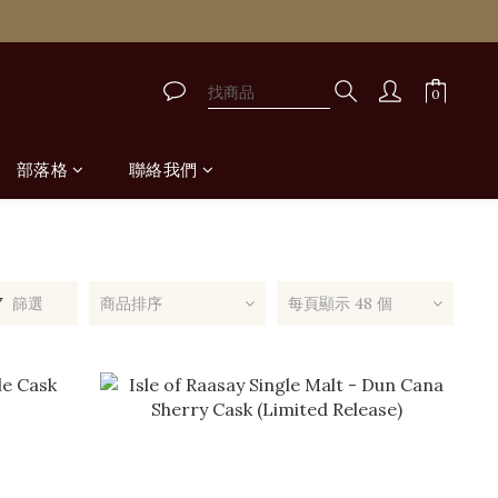
取
取
部落格
聯絡我們
篩選
商品排序
每頁顯示 48 個