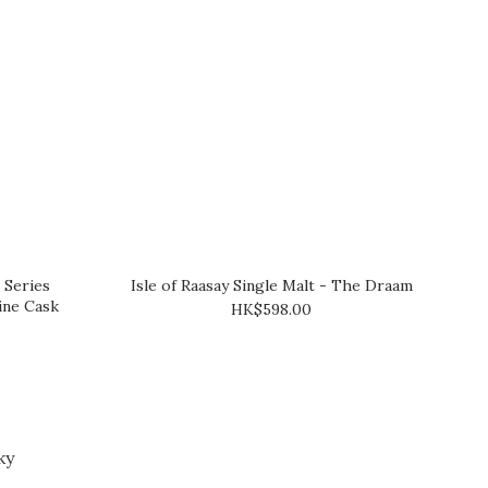
 Series
Isle of Raasay Single Malt - The Draam
ine Cask
HK$598.00