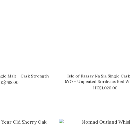
ingle Malt - Cask Strength
Isle of Raasay Na Sia Single Cask
5YO - Unpeated Bordeaux Red W
K$788.00
HK$1,020.00