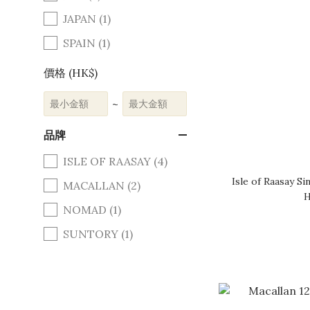
JAPAN (1)
SPAIN (1)
價格 (HK$)
~
品牌
ISLE OF RAASAY (4)
Isle of Raasay S
MACALLAN (2)
H
NOMAD (1)
SUNTORY (1)