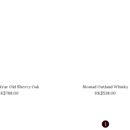
 Year Old Sherry Oak
Nomad Outland Whisky
K$788.00
HK$538.00
1