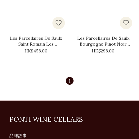
Les Parcellaires De Saulx
Les Parcellaires De Saulx
Saint Romain Les
Bourgogne Pinot Noir
Perrieres 2021
2017
HK$458.00
HK$298.00
1
PONTI WINE CELLARS
品牌故事