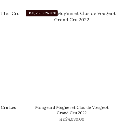
-15%; VIP -20% 3+Btl
 Cru Les
Mongeard Mugneret Clos de Vougeot
Grand Cru 2022
HK$4,080.00