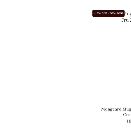
-15%; VIP -20% 3+Btl
Mongeard Mugn
Cru
H