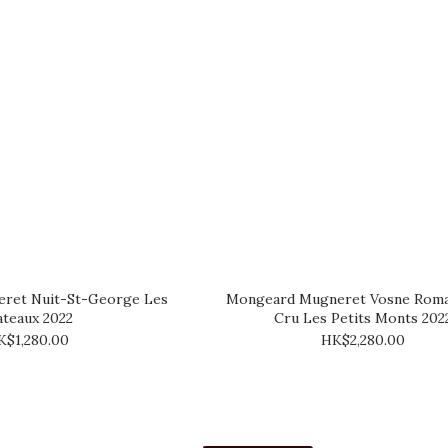
ret Nuit-St-George Les
Mongeard Mugneret Vosne Roma
ateaux 2022
Cru Les Petits Monts 202
K$1,280.00
HK$2,280.00