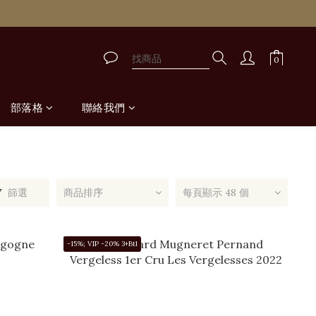
取
取
部落格
聯絡我們
篩選
商品排序
每頁顯示 48 個
-15%; VIP -20% 3+Btl