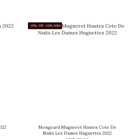
-15%; VIP -20% 3+Btl
022
Mongeard Mugneret Hautes Cote De
Nuits Les Dames Huguettes 2022