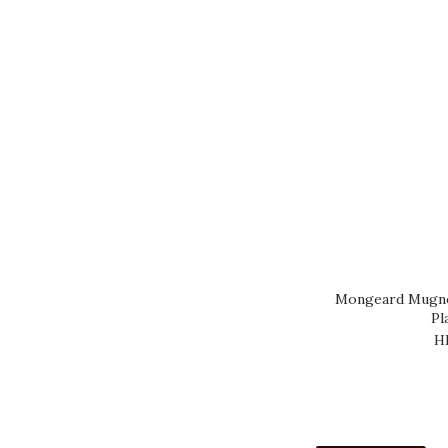
品牌
PHILIPPE PACALET
(63)
DOMAINE MONGEARD
MUGNERET (55)
DOMAINE MATROT
(52)
ALBERT BICHOT (42)
DOMAINE A F GROS
(30)
Mongeard Mugne
ALBERT MOROT (22)
Pl
DOMAINE CHAVY
H
CHOUET (21)
DOMAINE BUISSON
CHARLES (20)