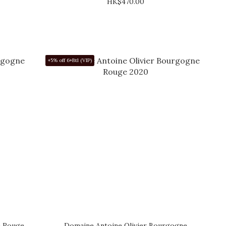
HK$470.00
+5% off 6+Btl (VIP)
 Rouge
Domaine Antoine Olivier Bourgogne