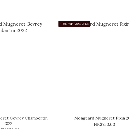
-15%; VIP -20% 3+Btl
eret Gevrey Chambertin
Mongeard Mugneret Fixin 2
2022
HK$750.00