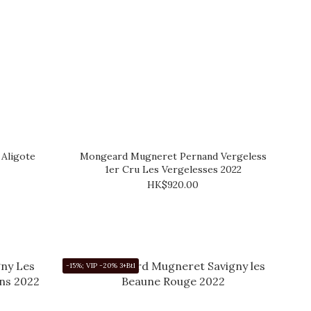
Aligote
Mongeard Mugneret Pernand Vergeless
1er Cru Les Vergelesses 2022
HK$920.00
-15%; VIP -20% 3+Btl