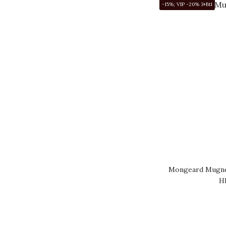
LOU DUMONT (20)
-15%; VIP -20% 3+Btl
看更多
Mongeard Mugne
H