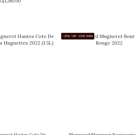
K$1,280.00
-15%; VIP -20% 3+Btl
neret Hautes Cote De
Mongeard Mugneret Bourgogne