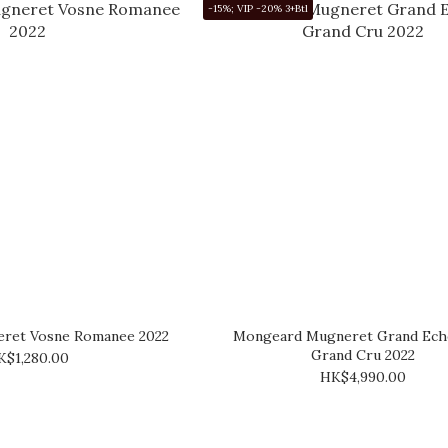
-15%; VIP -20% 3+Btl
ret Vosne Romanee 2022
Mongeard Mugneret Grand Ech
Grand Cru 2022
K$1,280.00
HK$4,990.00