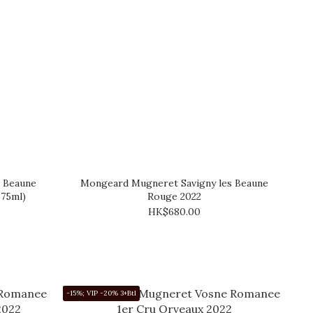
 Beaune
Mongeard Mugneret Savigny les Beaune
375ml)
Rouge 2022
HK$680.00
-15%; VIP -20% 3+Btl