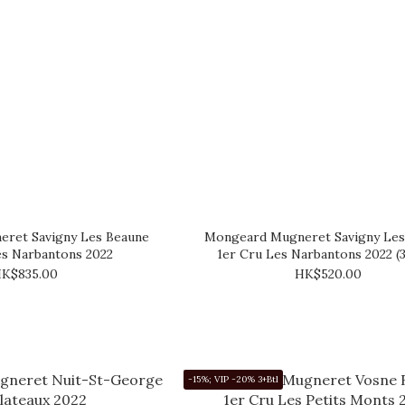
ret Savigny Les Beaune
Mongeard Mugneret Savigny Les
es Narbantons 2022
1er Cru Les Narbantons 2022 (
K$835.00
HK$520.00
-15%; VIP -20% 3+Btl