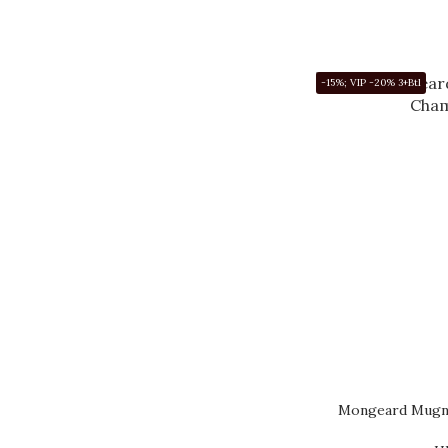
-15%; VIP -20% 3+Btl
Mongeard Mugn