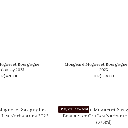
ugneret Bourgogne
Mongeard Mugneret Bourgogne 
rdonnay 2023
2023
K$420.00
HK$338.00
-15%; VIP -20% 3+Btl