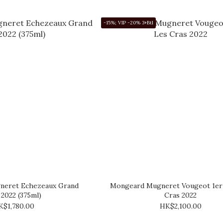
-15%; VIP -20% 3+Btl
eret Echezeaux Grand
Mongeard Mugneret Vougeot 1er
 2022 (375ml)
Cras 2022
K$1,780.00
HK$2,100.00