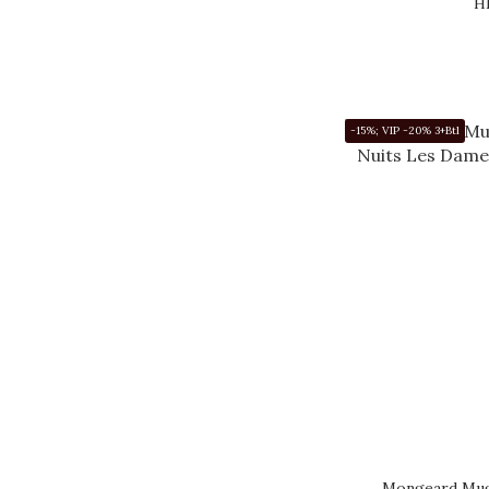
H
-15%; VIP -20% 3+Btl
Mongeard Mug