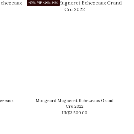
-15%; VIP -20% 3+Btl
ezeaux
Mongeard Mugneret Echezeaux Grand
Cru 2022
HK$3,500.00