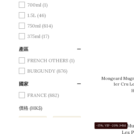
700ml (1)
1.5L (46)
750ml (814)
375ml (17)
產區
FRENCH OTHERS (1)
BURGUNDY (876)
Mongeard Mugne
國家
1er Cru L
H
FRANCE (882)
價格 (HK$)
~
-15%; VIP -20% 3+Btl