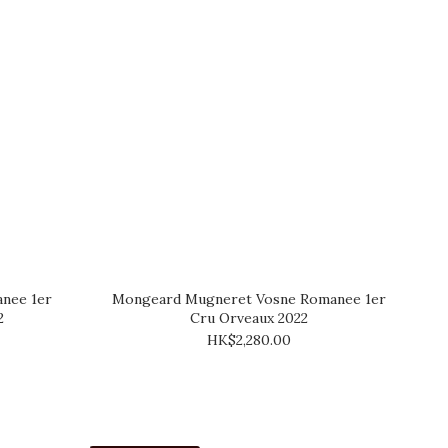
nee 1er
Mongeard Mugneret Vosne Romanee 1er
2
Cru Orveaux 2022
HK$2,280.00