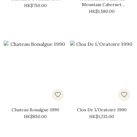
Mountain Cabernet
HK$750.00
Sauvignon 1990
HK$1,580.00
Chateau Bonalgue 1990
Clos De L'Oratoire 1990
HK$850.00
HK$1,235.00