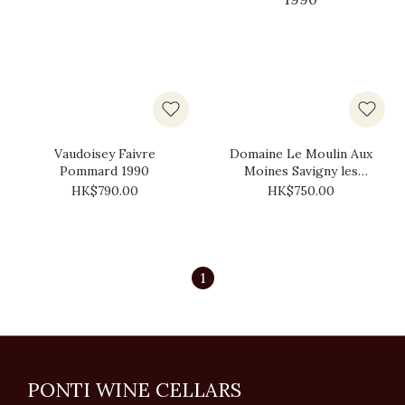
Vaudoisey Faivre
Domaine Le Moulin Aux
Pommard 1990
Moines Savigny les
Beaune 1990
HK$790.00
HK$750.00
1
PONTI WINE CELLARS