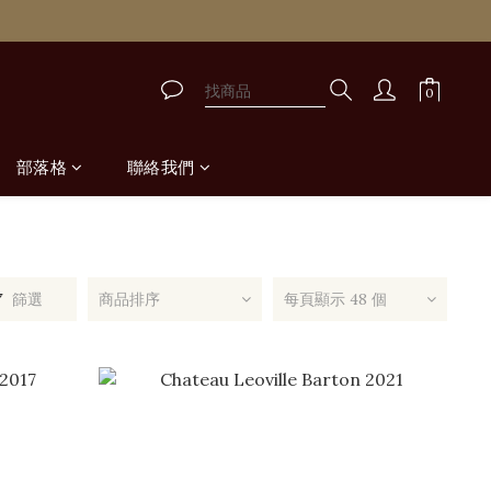
取
取
部落格
聯絡我們
篩選
商品排序
每頁顯示 48 個