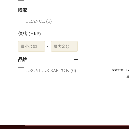
國家
FRANCE (6)
價格 (HK$)
~
品牌
Chateau Le
LEOVILLE BARTON (6)
H