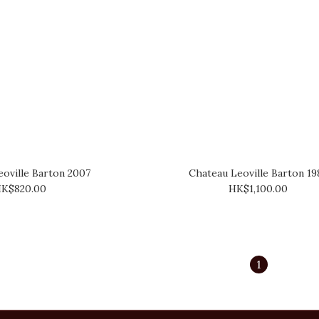
oville Barton 2007
Chateau Leoville Barton 19
K$820.00
HK$1,100.00
1