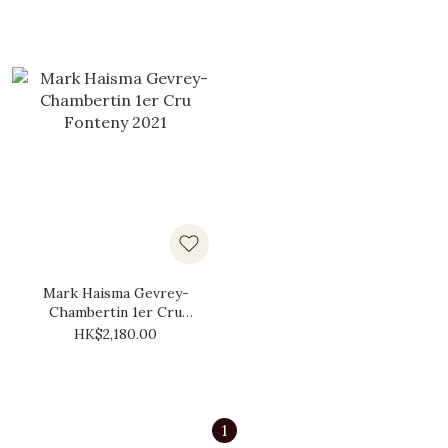
Mark Haisma Gevrey-
Chambertin 1er Cru
Fonteny 2021
HK$2,180.00
1