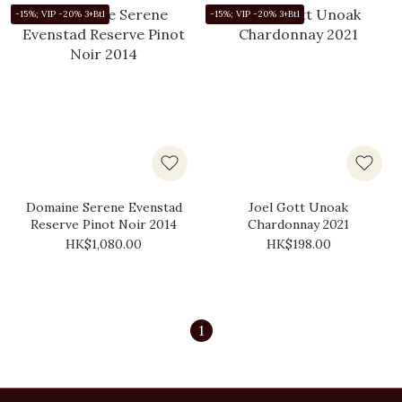
-15%; VIP -20% 3+Btl
-15%; VIP -20% 3+Btl
Domaine Serene Evenstad
Joel Gott Unoak
Reserve Pinot Noir 2014
Chardonnay 2021
HK$1,080.00
HK$198.00
1