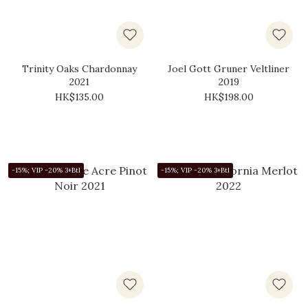
Trinity Oaks Chardonnay
Joel Gott Gruner Veltliner
2021
2019
HK$135.00
HK$198.00
-15%; VIP -20% 3+Btl
-15%; VIP -20% 3+Btl