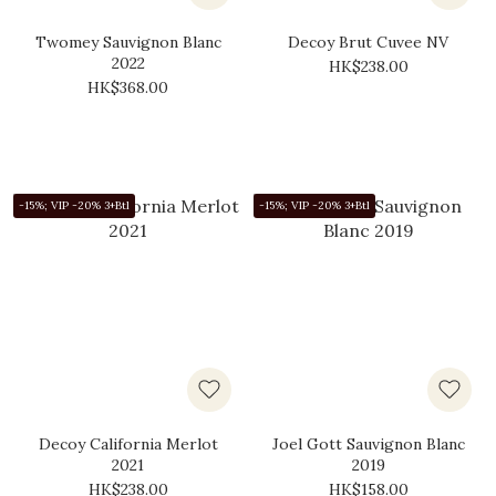
Twomey Sauvignon Blanc
Decoy Brut Cuvee NV
2022
HK$238.00
HK$368.00
-15%; VIP -20% 3+Btl
-15%; VIP -20% 3+Btl
Decoy California Merlot
Joel Gott Sauvignon Blanc
2021
2019
HK$238.00
HK$158.00