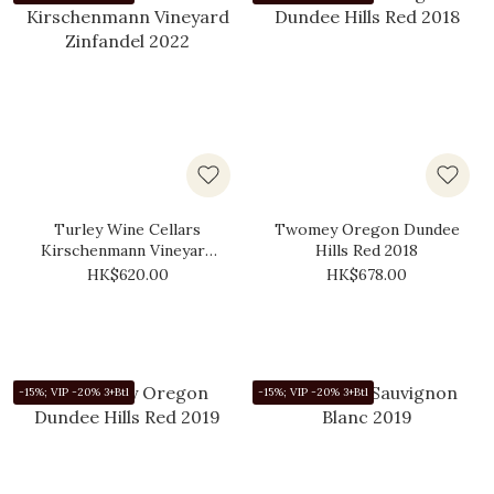
Turley Wine Cellars
Twomey Oregon Dundee
Kirschenmann Vineyard
Hills Red 2018
Zinfandel 2022
HK$620.00
HK$678.00
-15%; VIP -20% 3+Btl
-15%; VIP -20% 3+Btl