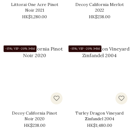
Littorai One Acre Pinot
Decoy California Merlot
Noir 2021
2022
HK$1,280.00
HK$238.00
-15%; VIP -20% 3+Btl
-15%; VIP -20% 3+Btl
Decoy California Pinot
Turley Dragon Vineyard
Noir 2020
Zinfandel 2004
HK$238.00
HK$1,480.00