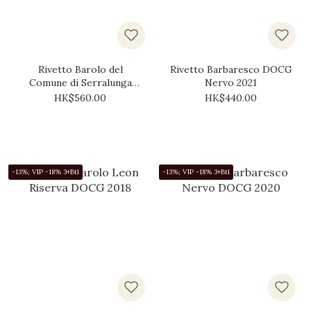
Rivetto Barolo del
Rivetto Barbaresco DOCG
Comune di Serralunga
Nervo 2021
d'Alba 2020
HK$560.00
HK$440.00
-13%; VIP -18% 3+Btl
-13%; VIP -18% 3+Btl