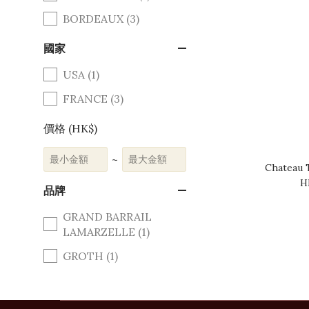
BORDEAUX (3)
國家
USA (1)
FRANCE (3)
價格 (HK$)
~
Chateau T
H
品牌
GRAND BARRAIL
LAMARZELLE (1)
GROTH (1)
LA CROIX DE GAY (1)
TROTTE VIEILLE (1)