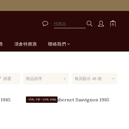
酒
清倉特價酒
聯絡我們
篩選
商品排序
每頁顯示 48 個
-15%; VIP -20% 3+Btl