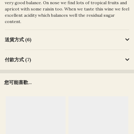
very good balance. On nose we find lots of tropical fruits and
apricot with some raisin too. When we taste this wine we feel
excellent acidity which balances well the residual sugar
content.
送貨方式 (6)
付款方式 (7)
您可能喜歡...