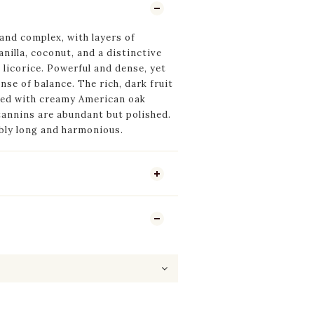
and complex, with layers of
anilla, coconut, and a distinctive
licorice.
Powerful and dense, yet
nse of balance. The rich, dark fruit
ated with creamy American oak
 tannins are abundant but polished.
ibly long and harmonious.