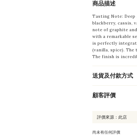
商品描述
Tasting Note:
Deep 
blackberry, cassis, v
note of graphite and 
with a remarkable se
is perfectly integr
(vanilla, spice). The
The finish is incred
送貨及付款方式
顧客評價
尚未有任何評價