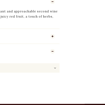
rant and approachable second wine
juicy red fruit, a touch of herbs,