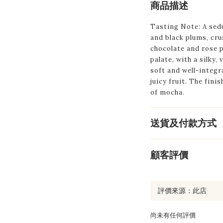
商品描述
Tasting Note:
A sed
and black plums, cru
chocolate and rose p
palate, with a silky,
soft and well-integr
juicy fruit. The fini
of mocha.
送貨及付款方式
顧客評價
尚未有任何評價