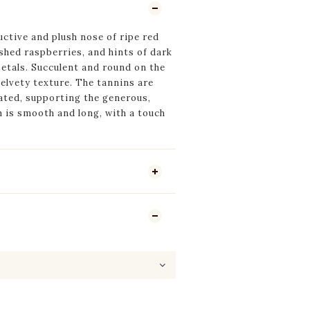
uctive and plush nose of ripe red
shed raspberries, and hints of dark
etals.
Succulent and round on the
 velvety texture. The tannins are
ated, supporting the generous,
sh is smooth and long, with a touch