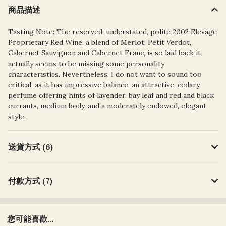
商品描述
Tasting Note: The reserved, understated, polite 2002 Elevage
Proprietary Red Wine, a blend of Merlot, Petit Verdot,
Cabernet Sauvignon and Cabernet Franc, is so laid back it
actually seems to be missing some personality
characteristics. Nevertheless, I do not want to sound too
critical, as it has impressive balance, an attractive, cedary
perfume offering hints of lavender, bay leaf and red and black
currants, medium body, and a moderately endowed, elegant
style.
送貨方式 (6)
付款方式 (7)
您可能喜歡...