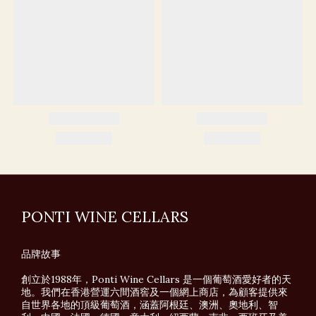
PONTI WINE CELLARS
品牌故事
創立於1988年，Ponti Wine Cellars 是一個葡萄酒愛好者的天
地。我們在香港營運六間酒窖及一個網上商店，為顧客提供來
自世界各地的頂級葡萄酒，涵蓋阿根廷、澳洲、奧地利、智