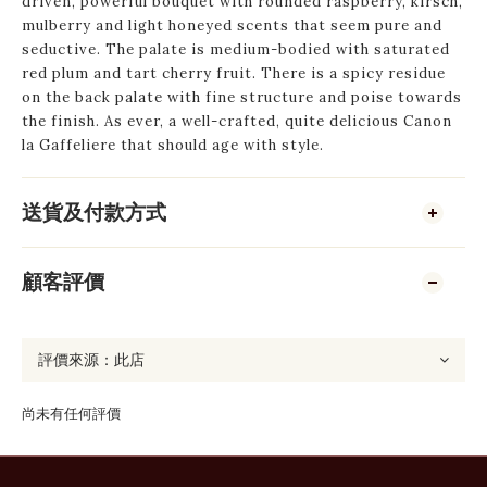
driven, powerful bouquet with rounded raspberry, kirsch,
mulberry and light honeyed scents that seem pure and
seductive. The palate is medium-bodied with saturated
red plum and tart cherry fruit. There is a spicy residue
on the back palate with fine structure and poise towards
the finish. As ever, a well-crafted, quite delicious Canon
la Gaffeliere that should age with style.
送貨及付款方式
顧客評價
尚未有任何評價