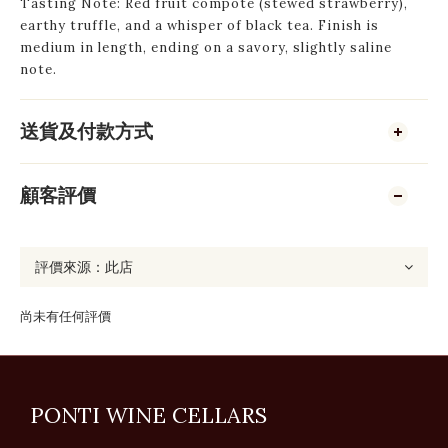
Tasting Note: Red fruit compote (stewed strawberry),
earthy truffle, and a whisper of black tea. Finish is
medium in length, ending on a savory, slightly saline
note.
送貨及付款方式
顧客評價
尚未有任何評價
PONTI WINE CELLARS