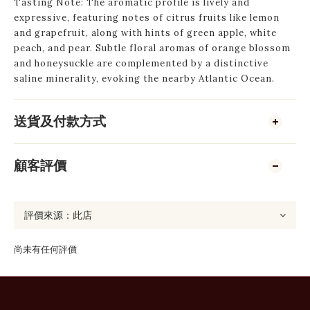
Tasting Note: The aromatic profile is lively and
expressive, featuring notes of citrus fruits like lemon
and grapefruit, along with hints of green apple, white
peach, and pear. Subtle floral aromas of orange blossom
and honeysuckle are complemented by a distinctive
saline minerality, evoking the nearby Atlantic Ocean.
送貨及付款方式
顧客評價
尚未有任何評價