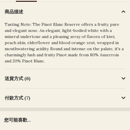
商品描述
Tasting Note: The Pinot Blanc Reserve offers a fruity, pure
and elegant nose. An elegant, light-bodied white with a
mineral undertone and a pleasing array of flavors of kiwi,
peach skin, elderflower and blood orange zest, wrapped in
mouthwatering acidity. Round and intense on the palate, it's a
charmingly lush and fruity Pinot made from 80% Auxerrois
and 20% Pinot Blanc.
送貨方式 (6)
付款方式 (7)
您可能喜歡...