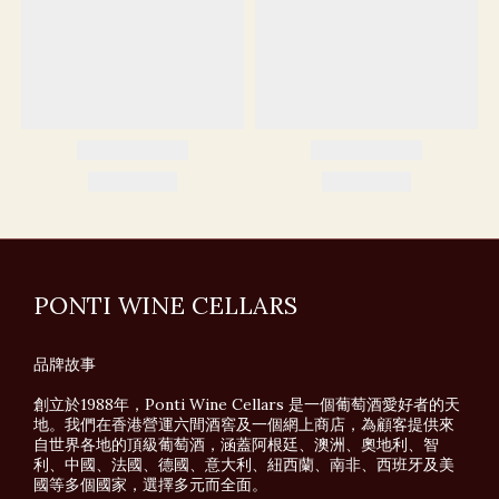
PONTI WINE CELLARS
品牌故事
創立於1988年，Ponti Wine Cellars 是一個葡萄酒愛好者的天
地。我們在香港營運六間酒窖及一個網上商店，為顧客提供來
自世界各地的頂級葡萄酒，涵蓋阿根廷、澳洲、奧地利、智
利、中國、法國、德國、意大利、紐西蘭、南非、西班牙及美
國等多個國家，選擇多元而全面。