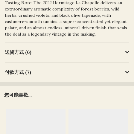
Tasting Note:
The 2022 Hermitage La Chapelle delivers an
extraordinary aromatic complexity of forest berries, wild
herbs, crushed violets, and black olive tapenade, with
cashmere-smooth tannins, a super-concentrated yet elegant
palate, and an almost endless, mineral-driven finish that seals
the deal as a legendary vintage in the making.
送貨方式 (6)
付款方式 (7)
您可能喜歡...