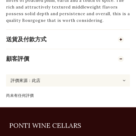
notes of poached plum, earth and a touch of spice. The
rich and attractively textured middleweight flavors
possess solid depth and persistence and overall, this is a
quality Bourgogne that is worth considering.
送貨及付款方式
顧客評價
尚未有任何評價
PONTI WINE CELLARS