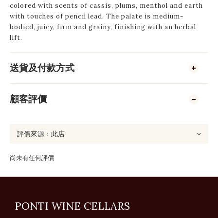
colored with scents of cassis, plums, menthol and earth
with touches of pencil lead. The palate is medium-
bodied, juicy, firm and grainy, finishing with an herbal
lift.
送貨及付款方式
顧客評價
尚未有任何評價
PONTI WINE CELLARS