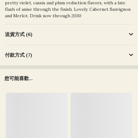
pretty violet, cassis and plum reduction flavors, with a late
flash of anise through the finish. Lovely. Cabernet Sauvignon
and Merlot. Drink now through 2030
送貨方式 (6)
付款方式 (7)
您可能喜歡...