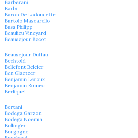
Barberani
Barbi
Baron De Ladoucette
Bartolo Mascarello
Bass Philipp
Beaulieu Vineyard
Beausejour Becot
Beausejour Duffau
Bechtold
Bellefont Belcier
Ben Glaetzer
Benjamin Leroux
Benjamin Romeo
Berliquet
Bertani
Bodega Garzon
Bodega Noemia
Bollinger
Borgogno
Bouchard